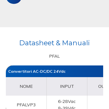
temperatura
0
-
50°C
Datasheet & Manuali
PFAL
Convertitori AC-DC/DC 24Vdc
NOME
INPUT
OUT
6-28Vac
PFALVP3
2
8-39Vdc