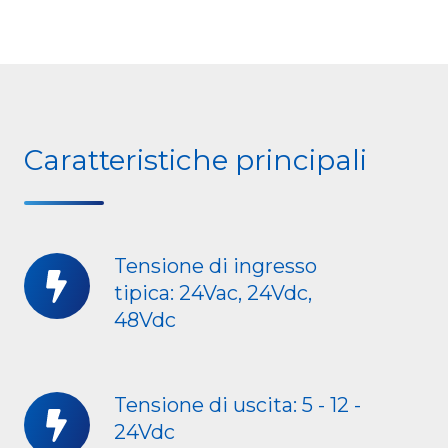
Caratteristiche principali
Tensione di ingresso
Tensione
tipica: 24Vac, 24Vdc,
di
48Vdc
ingresso
tipica:
24Vac,
Tensione di uscita: 5 - 12 -
Tensione
24Vdc,
24Vdc
di
48Vdc