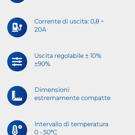
uscita:
5
-
Corrente di uscita: 0,8 ÷
Corrente
20A
12
di
-
uscita:
24Vdc
0,8
÷
Uscita regolabile ± 10%
Uscita
±90%
20A
regolabile
±
10%
±90%
Dimensioni
Dimensioni
estremamente compatte
estremamente
compatte
Intervallo di temperatura
Intervallo
0 - 50°C
di