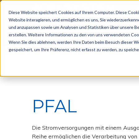
Diese Website speichert Cookies auf Ihrem Computer. Diese Cookie
Website interagieren, und ermöglichen es uns, Sie wiederzuerkenne
und anzupassen sowie um Analysen und Statistiken über unsere Be
Produkte
Unternehm
erstellen. Weitere Informationen zu den von uns verwendeten Cook
Wenn Sie dies ablehnen, werden Ihre Daten beim Besuch dieser Web
gespeichert, um Ihre Präferenz, nicht erfasst zu werden, zu speiche
Sicherheit
Startseite
Stromversorgungen
PFA
Stromversorgungen
Videoüberwachung
FLEX
Brandbekämpfung
DFLEX
Zugangskontrolle
SW
Verkehrsüberwachung
PFAL
Tunnel
PFAL
DC-
USV
Infrastruktur
CBI
Gas
CBI
Wasseraufbereitung
mit
Die Stromversorgungen mit einem Ausg
MODBUS
Intelligente
RTU
Stadt
Reihe ermöglichen die Verarbeitung von