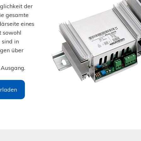
lichkeit der
ie gesamte
ärseite eines
t sowohl
 sind in
ügen über
n Ausgang.
rladen