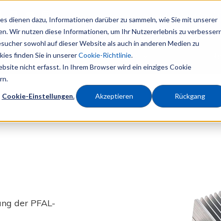
Kontaktieren Sie uns:
+39 0522-34551
s dienen dazu, Informationen darüber zu sammeln, wie Sie mit unserer
n. Wir nutzen diese Informationen, um Ihr Nutzererlebnis zu verbesser
sucher sowohl auf dieser Website als auch in anderen Medien zu
e
Anwendungen
Re
ies finden Sie in unserer
Cookie-Richtlinie
.
site nicht erfasst. In Ihrem Browser wird ein einziges Cookie
rn.
L
Cookie-Einstellungen.
Akzeptieren
Rückgang
ang der PFAL-