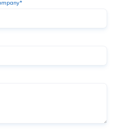
ompany
*