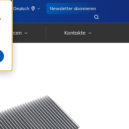
8
Newsletter abonnieren
Deutsch
n
ssourcen
Kontakte