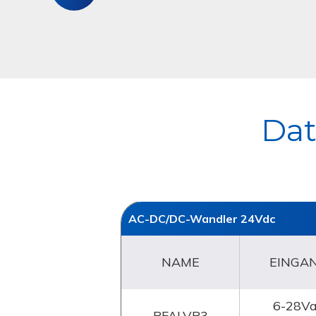
Adelview
Abmessungen
System
Dat
AC-DC/DC-Wandler 24Vdc
NAME
EINGA
6-28V
PFALVP3