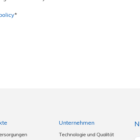
policy
*
kte
Unternehmen
N
ersorgungen
Technologie und Qualität