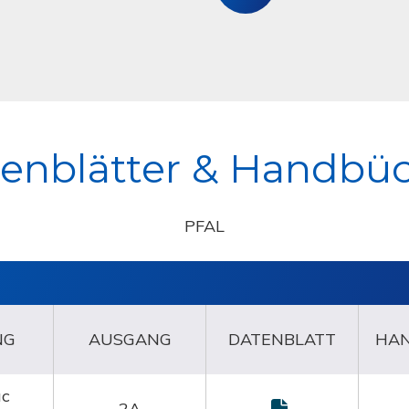
-
50°C
enblätter & Handbü
PFAL
NG
AUSGANG
DATENBLATT
HA
ac
2A