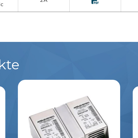
dc
kte