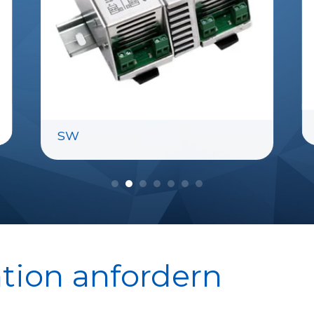
SW
tion anfordern