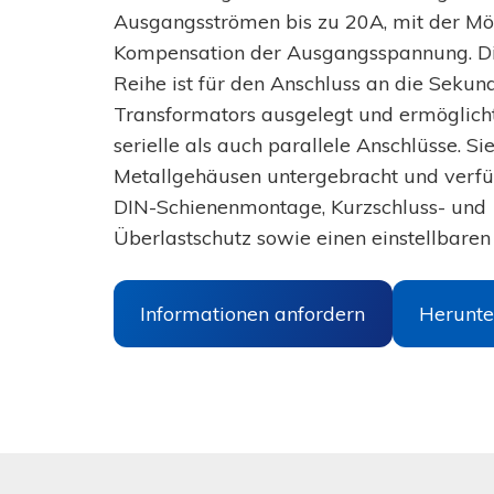
CBI
Telekommunikation
mit
Ausgangsströmen bis zu 20A, mit der Mög
ETHERNET
WISP
Kompensation der Ausgangsspannung. D
EN54-
4
zertifizierte
Energie
Reihe ist für den Anschluss an die Sekund
CBI
Transformators ausgelegt und ermöglich
Zubehör
RTU
Intelligentes
serielle als auch parallele Anschlüsse. Sie
Stromnetz
Batterieladegeräte
Metallgehäusen untergebracht und verf
Kraftwerks-
Controller
DIN-Schienenmontage, Kurzschluss- und
CB
Windkraft
Überlastschutz sowie einen einstellbare
CB
Fotovoltaik
Niedrigprofil
CB
Industrielle
mit
Automatisierung
CANBUSJ1939
Informationen anfordern
Herunte
Maschinenhaus
Elektronische
Materialhandhabung
Schutzschalter
Automobilindustrie
Schalttafeln
Elektronischer
Sicherheitsschalter
-
Andere
MRF102
Anwendungen