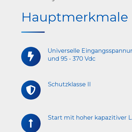
Adelview
System
Hauptmerkmale
Universelle Eingangsspannun
Universelle
und 95 - 370 Vdc
Eingangsspannung
85
-
305
Schutzklasse II
Schutzklasse
Vac
II
und
95
-
Start mit hoher kapazitiver 
Start
370
mit