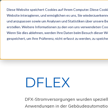
Diese Website speichert Cookies auf Ihrem Computer. Diese Cookie
Website interagieren, und ermöglichen es uns, Sie wiederzuerkenne
und anzupassen sowie um Analysen und Statistiken über unsere Be
Produkte
Unternehm
erstellen. Weitere Informationen zu den von uns verwendeten Cook
Wenn Sie dies ablehnen, werden Ihre Daten beim Besuch dieser Web
gespeichert, um Ihre Präferenz, nicht erfasst zu werden, zu speiche
Sicherheit
Startseite
Stromversorgungen
DFl
Stromversorgungen
Videoüberwachung
FLEX
Brandbekämpfung
DFLEX
Zugangskontrolle
SW
Verkehrsüberwachung
PFAL
Tunnel
DFLEX
DC-
USV
Infrastruktur
CBI
Gas
CBI
Wasseraufbereitung
mit
DFX-Stromversorgungen wurden speziell
MODBUS
Intelligente
RTU
Stadt
Anwendungen in der Gebäudeautomation