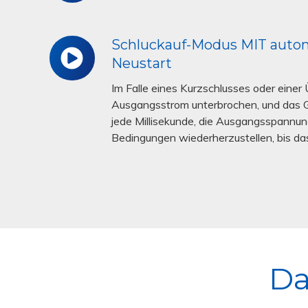
Vdc
hoher
kapazitiver
Last
Schluckauf-Modus MIT aut
Schluckauf-
Neustart
30.000μF
Modus
MIT
Im Falle eines Kurzschlusses oder einer 
automatischem
Ausgangsstrom unterbrochen, und das 
Neustart
jede Millisekunde, die Ausgangsspannun
Bedingungen wiederherzustellen, bis da
Da