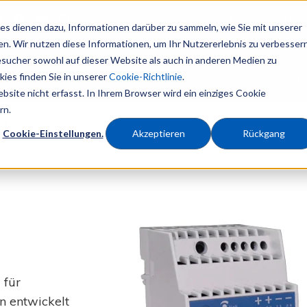
Kontaktieren Sie uns:
+39 0522-34551
s dienen dazu, Informationen darüber zu sammeln, wie Sie mit unserer
n. Wir nutzen diese Informationen, um Ihr Nutzererlebnis zu verbesser
sucher sowohl auf dieser Website als auch in anderen Medien zu
e
Anwendungen
Re
ies finden Sie in unserer
Cookie-Richtlinie
.
site nicht erfasst. In Ihrem Browser wird ein einziges Cookie
rn.
ex
Cookie-Einstellungen.
Akzeptieren
Rückgang
 für
 entwickelt