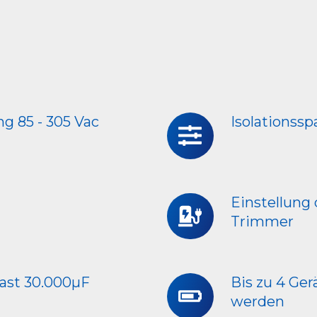
g 85 - 305 Vac
Isolationss
Isolationsspannung
(IN/OUT)
4000
Vac
Einstellung
Einstellung
Trimmer
der
Lastausgangsspannung
über
Trimmer
Last 30.000μF
Bis zu 4 Ger
Bis
werden
zu