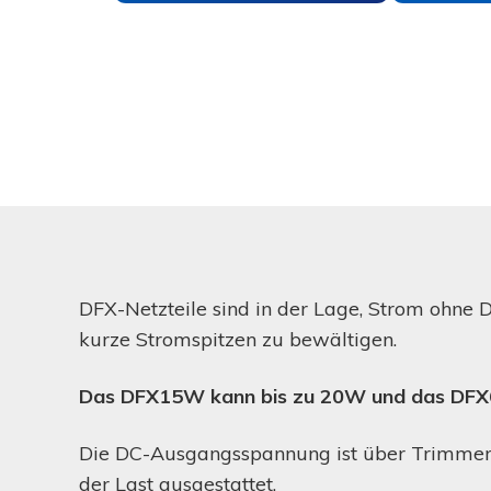
Redundanzmodul
Stromerzeuger
-
MR220
Feuerlöschpumpen
Solar-
Umweltüberwachung
Laderegler
-
Datenzentrum
SOL30
Aufzüge
Batterien
Umfang
der
12V
Anwendung
Batteriehalterung
24V
Anwendungsbereich
Batteriehalterung
12
VDC
Lithium-
Batterien
Anwendungsbereich
24
Supercapacitor
VDC
DFX-Netzteile sind in der Lage, Strom ohne 
Anwendungsbereich
kurze Stromspitzen zu bewältigen.
48
VDC
Überwachung
Anwendungsbereich
5-
Das DFX15W kann bis zu 20W und das DFX6
und
10-
Kontrolle
30-
36
VDC
Die DC-Ausgangsspannung ist über Trimmer e
DPY351
DPY353
der Last ausgestattet.