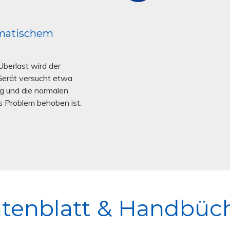
4
Geräte
können
omatischem
in
Reihe
Überlast wird der
geschaltet
Gerät versucht etwa
werden
g und die normalen
s Problem behoben ist.
tenblatt & Handbüc