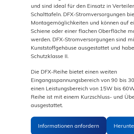
CBI
Telekommunikation
mit
und sind ideal für den Einsatz in Verteile
ETHERNET
WISP
Schalttafeln. DFX-Stromversorgungen bie
EN54-
4
zertifizierte
Energie
Montagemöglichkeiten und können auf e
CBI
Schiene oder einer flachen Oberfläche mo
Zubehör
RTU
Intelligentes
werden. DFX-Stromversorgungen sind mi
Stromnetz
Batterieladegeräte
Kunststoffgehäuse ausgestattet und habe
Kraftwerks-
Controller
Schutzklasse II.
CB
Windkraft
CB
Fotovoltaik
Niedrigprofil
Die DFX-Reihe bietet einen weiten
CB
Industrielle
mit
Eingangsspannungsbereich von 90 bis 3
Automatisierung
CANBUSJ1939
einen Leistungsbereich von 15W bis 60W
Maschinenhaus
Reihe ist mit einem Kurzschluss- und Übe
Elektronische
Materialhandhabung
Schutzschalter
ausgestattet.
Automobilindustrie
Schalttafeln
Elektronischer
Sicherheitsschalter
-
Informationen anfordern
Herunte
Andere
MRF102
Anwendungen