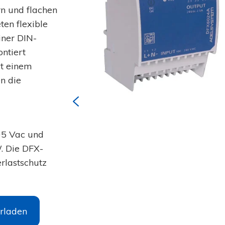
rn und flachen
ten flexible
iner DIN-
ntiert
t einem
n die
05 Vac und
. Die DFX-
rlastschutz
rladen