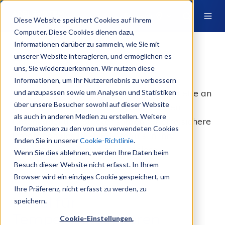
Deutsch
Diese Website speichert Cookies auf Ihrem
Computer. Diese Cookies dienen dazu,
Informationen darüber zu sammeln, wie Sie mit
unserer Website interagieren, und ermöglichen es
Zubehör
uns, Sie wiederzuerkennen. Wir nutzen diese
Informationen, um Ihr Nutzererlebnis zu verbessern
Für die DC-UPS-Reihe ist eine breite Palette an
und anzupassen sowie um Analysen und Statistiken
über unsere Besucher sowohl auf dieser Website
Zubehör erhältlich. Temperatursensoren,
als auch in anderen Medien zu erstellen. Weitere
Datenkabel und Stecker sorgen für eine sichere
Informationen zu den von uns verwendeten Cookies
Integration des DC-UPS-Moduls in Ihre
finden Sie in unserer
Cookie-Richtlinie
.
Anwendung und eine reibungslose
Wenn Sie dies ablehnen, werden Ihre Daten beim
Datenkommunikation.
Besuch dieser Website nicht erfasst. In Ihrem
Browser wird ein einziges Cookie gespeichert, um
Ihre Präferenz, nicht erfasst zu werden, zu
Kabel für
speichern.
Temperatursensoren
Cookie-Einstellungen.