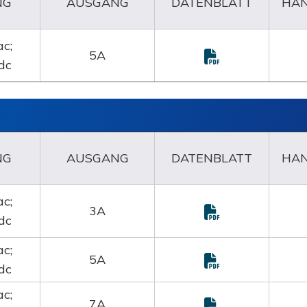
NG
AUSGANG
DATENBLATT
HA
c;
5A
dc
NG
AUSGANG
DATENBLATT
HA
c;
3A
dc
c;
5A
dc
c;
7A