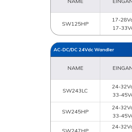
NAME
EINGA
17-28Va
SW125HP
17-33V
AC-DC/DC 24Vdc
Wandler
NAME
EINGA
24-32Va
SW243LC
33-45V
24-32Va
SW245HP
33-45V
24-32Va
SW247HP