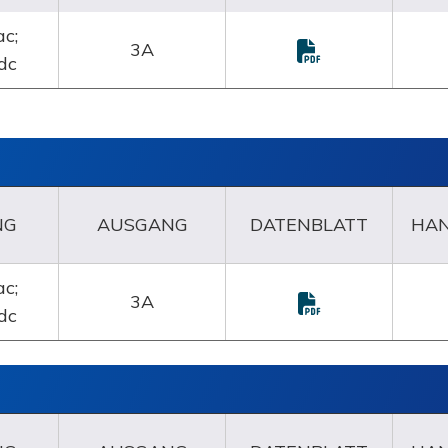
c;
3A
dc
NG
AUSGANG
DATENBLATT
HA
c;
3A
dc