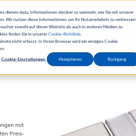
Kontaktieren Sie uns:
+39 0522-34551
s dienen dazu, Informationen darüber zu sammeln, wie Sie mit unserer
n. Wir nutzen diese Informationen, um Ihr Nutzererlebnis zu verbesser
sucher sowohl auf dieser Website als auch in anderen Medien zu
e
Anwendungen
Re
ies finden Sie in unserer
Cookie-Richtlinie
.
site nicht erfasst. In Ihrem Browser wird ein einziges Cookie
rn.
Cookie-Einstellungen.
Akzeptieren
Rückgang
ungen mit
en Preis-