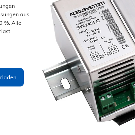
gungen
ssungen aus
0 %. Alle
last
rladen