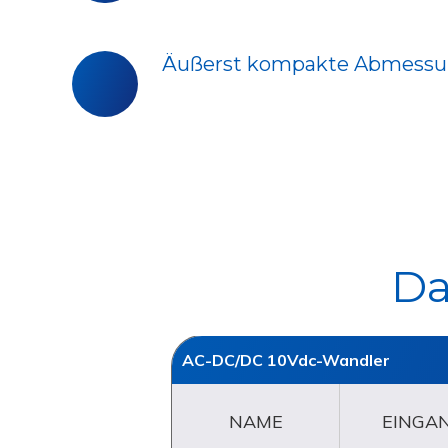
-
Adelview
System
5
-
Äußerst kompakte Abmess
Äußerst
7A
kompakte
Abmessungen
Da
AC-DC/DC 10Vdc-Wandler
NAME
EINGA