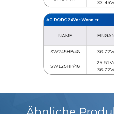
33-45V
AC-DC/DC 24Vdc
Wandler
NAME
EINGA
SW245HP/48
36-72V
25-51Va
SW125HP/48
36-72V
Ähnliche Produ