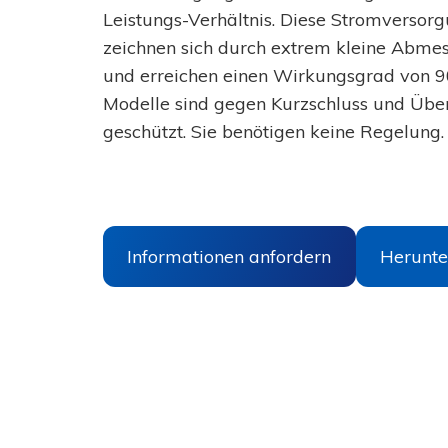
CBI
Telekommunikation
mit
Leistungs-Verhältnis. Diese Stromversor
ETHERNET
WISP
zeichnen sich durch extrem kleine Abme
EN54-
4
zertifizierte
Energie
und erreichen einen Wirkungsgrad von 9
CBI
Modelle sind gegen Kurzschluss und Über
Zubehör
RTU
Intelligentes
geschützt. Sie benötigen keine Regelung.
Stromnetz
Batterieladegeräte
Kraftwerks-
Controller
CB
Windkraft
CB
Fotovoltaik
Niedrigprofil
CB
Informationen anfordern
Herunte
Industrielle
mit
Automatisierung
CANBUSJ1939
Maschinenhaus
Elektronische
Materialhandhabung
Schutzschalter
Automobilindustrie
Schalttafeln
Elektronischer
Sicherheitsschalter
-
Andere
MRF102
Anwendungen